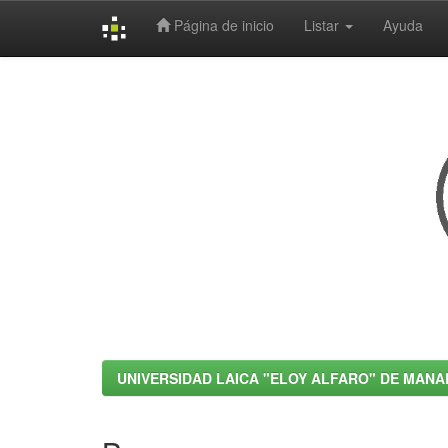
Página de inicio
Listar
Ayuda
Skip
navigation
UNIVERSIDAD LAICA "ELOY ALFARO" DE MANA