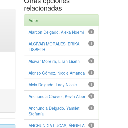
Otras opciones
relacionadas
Autor
Alarcón Delgado, Alexa Noemí
1
ALCÍVAR MORALES, ERIKA
1
LISBETH
Alcívar Moreira, Lilian Liseth
1
Alonso Gómez, Nicole Amanda
1
Alvia Delgado, Lady Nicole
1
Anchundia Chávez, Kevin Albert
1
Anchundia Delgado, Yamilet
1
Stefanía
ANCHUNDIA LUCAS, ÁNGELA
1