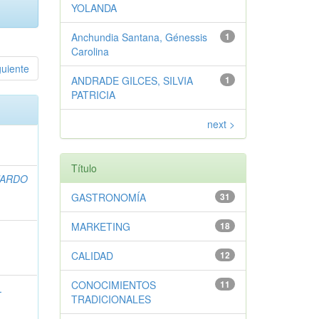
YOLANDA
Anchundia Santana, Génessis
1
Carolina
guiente
ANDRADE GILCES, SILVIA
1
PATRICIA
next >
Título
UARDO
GASTRONOMÍA
31
MARKETING
18
CALIDAD
12
CONOCIMIENTOS
11
L
TRADICIONALES