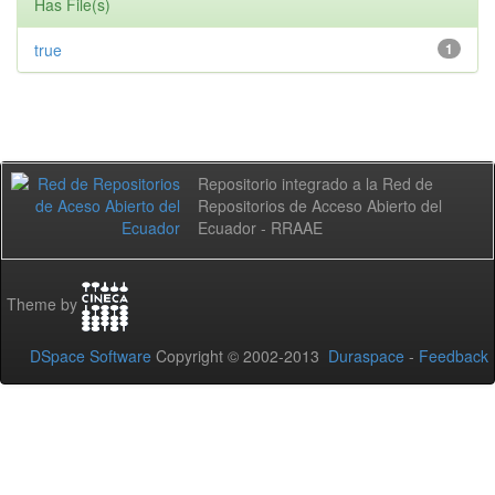
Has File(s)
true
1
Repositorio integrado a la Red de
Repositorios de Acceso Abierto del
Ecuador - RRAAE
Theme by
DSpace Software
Copyright © 2002-2013
Duraspace
-
Feedback