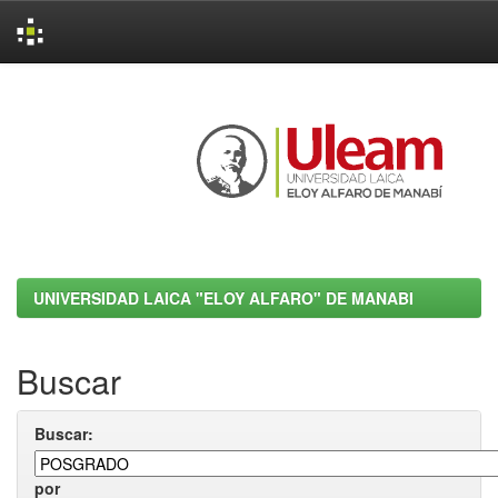
Skip
navigation
UNIVERSIDAD LAICA "ELOY ALFARO" DE MANABI
Buscar
Buscar:
por