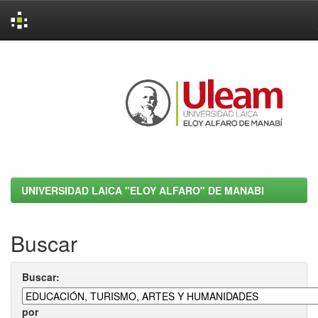
Skip
navigation
UNIVERSIDAD LAICA "ELOY ALFARO" DE MANABI
Buscar
Buscar:
por