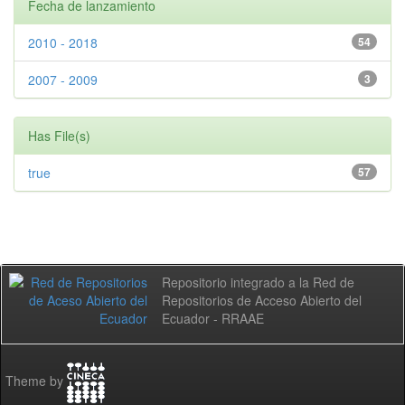
Fecha de lanzamiento
2010 - 2018
54
2007 - 2009
3
Has File(s)
true
57
Repositorio integrado a la Red de
Repositorios de Acceso Abierto del
Ecuador - RRAAE
Theme by