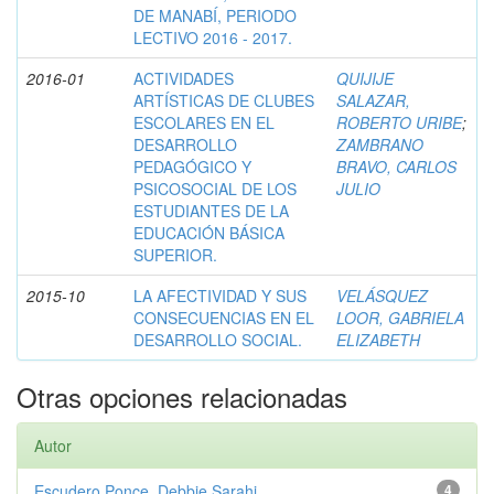
DE MANABÍ, PERIODO
LECTIVO 2016 - 2017.
2016-01
ACTIVIDADES
QUIJIJE
ARTÍSTICAS DE CLUBES
SALAZAR,
ESCOLARES EN EL
ROBERTO URIBE
;
DESARROLLO
ZAMBRANO
PEDAGÓGICO Y
BRAVO, CARLOS
PSICOSOCIAL DE LOS
JULIO
ESTUDIANTES DE LA
EDUCACIÓN BÁSICA
SUPERIOR.
2015-10
LA AFECTIVIDAD Y SUS
VELÁSQUEZ
CONSECUENCIAS EN EL
LOOR, GABRIELA
DESARROLLO SOCIAL.
ELIZABETH
Otras opciones relacionadas
Autor
Escudero Ponce, Debbie Sarahi
4