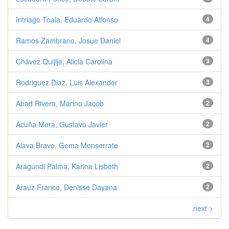
Intriago Toala, Eduardo Alfonso
4
Ramos Zambrano, Josue Daniel
4
Chávez Quijije, Alicia Carolina
3
Rodriguez Diaz, Luis Alexander
3
Abad Rivera, Marino Jacob
2
Acuña Mera, Gustavo Javier
2
Alava Bravo, Gema Monserrate
2
Aragundi Palma, Karina Lisbeth
2
Arauz Franco, Denisse Dayana
2
next >