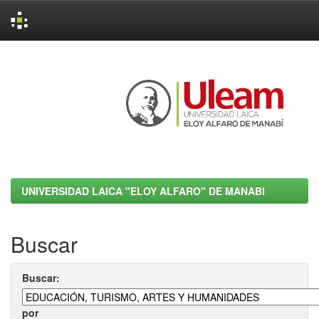
Skip
navigation
UNIVERSIDAD LAICA "ELOY ALFARO" DE MANABI
Buscar
Buscar:
por