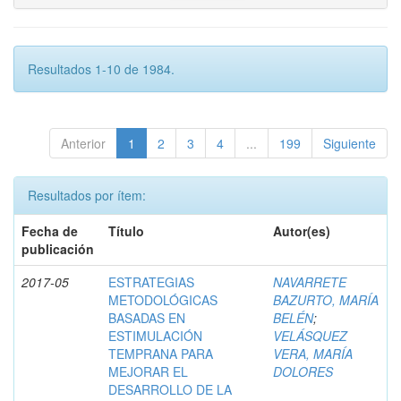
Resultados 1-10 de 1984.
Anterior
1
2
3
4
...
199
Siguiente
Resultados por ítem:
Fecha de
Título
Autor(es)
publicación
2017-05
ESTRATEGIAS
NAVARRETE
METODOLÓGICAS
BAZURTO, MARÍA
BASADAS EN
BELÉN
;
ESTIMULACIÓN
VELÁSQUEZ
TEMPRANA PARA
VERA, MARÍA
MEJORAR EL
DOLORES
DESARROLLO DE LA