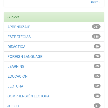
next >
Subject
APRENDIZAJE
267
ESTRATEGIAS
138
DIDÁCTICA
80
FOREIGN LANGUAGE
78
LEARNING
69
EDUCACIÓN
65
LECTURA
62
COMPRENSIÓN LECTORA
58
JUEGO
57