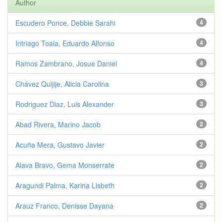
Author
Escudero Ponce, Debbie Sarahi
4
Intriago Toala, Eduardo Alfonso
4
Ramos Zambrano, Josue Daniel
4
Chávez Quijije, Alicia Carolina
3
Rodriguez Diaz, Luis Alexander
3
Abad Rivera, Marino Jacob
2
Acuña Mera, Gustavo Javier
2
Alava Bravo, Gema Monserrate
2
Aragundi Palma, Karina Lisbeth
2
Arauz Franco, Denisse Dayana
2