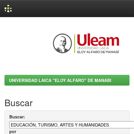
Skip
navigation
UNIVERSIDAD LAICA "ELOY ALFARO" DE MANABI
Buscar
Buscar:
por