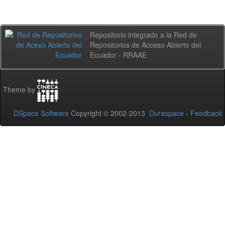
Repositorio integrado a la Red de
Repositorios de Acceso Abierto del
Ecuador - RRAAE
Theme by
DSpace Software
Copyright © 2002-2013
Duraspace
-
Feedback