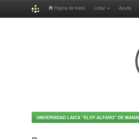
Página de inicio
Listar
Ayuda
Skip
navigation
UNIVERSIDAD LAICA "ELOY ALFARO" DE MANA