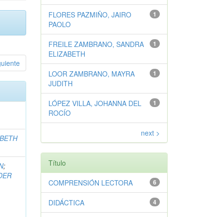
FLORES PAZMIÑO, JAIRO
1
PAOLO
FREILE ZAMBRANO, SANDRA
1
ELIZABETH
guiente
LOOR ZAMBRANO, MAYRA
1
JUDITH
LÓPEZ VILLA, JOHANNA DEL
1
ROCÍO
next >
ABETH
Título
N
;
DER
COMPRENSIÓN LECTORA
6
DIDÁCTICA
4