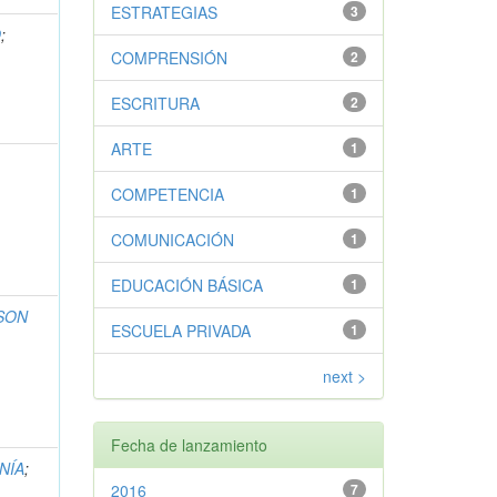
ESTRATEGIAS
3
O
;
COMPRENSIÓN
2
ESCRITURA
2
ARTE
1
COMPETENCIA
1
COMUNICACIÓN
1
EDUCACIÓN BÁSICA
1
ASON
ESCUELA PRIVADA
1
next >
Fecha de lanzamiento
NÍA
;
2016
7