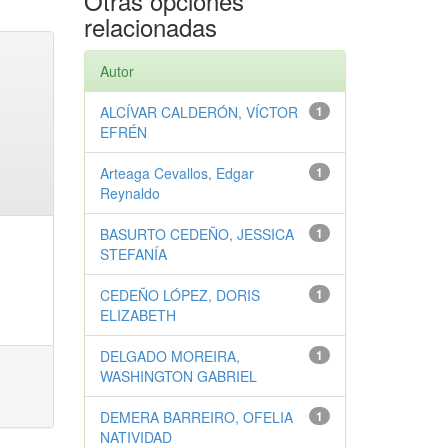
Otras opciones
relacionadas
Autor
ALCÍVAR CALDERÓN, VÍCTOR
1
EFRÉN
Arteaga Cevallos, Edgar
1
Reynaldo
BASURTO CEDEÑO, JESSICA
1
STEFANÍA
CEDEÑO LÓPEZ, DORIS
1
ELIZABETH
DELGADO MOREIRA,
1
WASHINGTON GABRIEL
DEMERA BARREIRO, OFELIA
1
NATIVIDAD