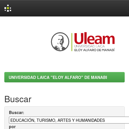
Skip
navigation
UNIVERSIDAD LAICA "ELOY ALFARO" DE MANABI
Buscar
Buscar:
por