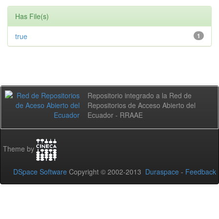
Has File(s)
true
1
Repositorio integrado a la Red de
Repositorios de Acceso Abierto del
Ecuador - RRAAE
Theme by
DSpace Software
Copyright © 2002-2013
Duraspace
-
Feedback