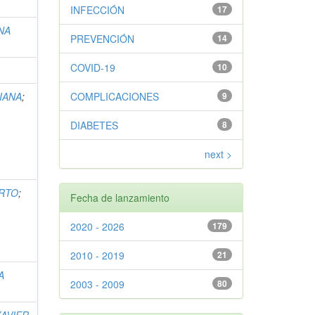
INFECCIÓN
17
NA
PREVENCIÓN
14
COVID-19
10
IANA
;
COMPLICACIONES
9
DIABETES
8
next >
RTO
;
Fecha de lanzamiento
2020 - 2026
179
2010 - 2019
21
A
2003 - 2009
80