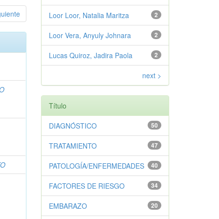
guiente
Loor Loor, Natalia Maritza
2
Loor Vera, Anyuly Johnara
2
Lucas Quiroz, Jadira Paola
2
next >
DO
Título
DIAGNÓSTICO
50
A
TRATAMIENTO
47
TO
PATOLOGÍA/ENFERMEDADES
40
FACTORES DE RIESGO
34
EMBARAZO
20