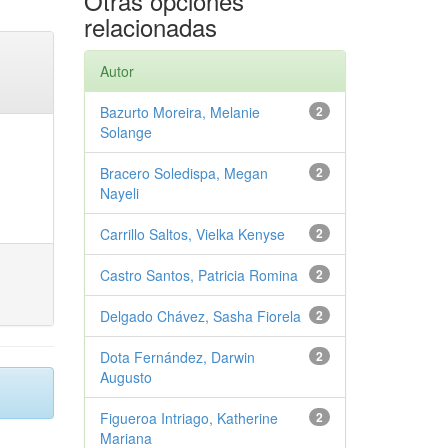
Otras opciones
relacionadas
Autor
Bazurto Moreira, Melanie
2
Solange
Bracero Soledispa, Megan
2
Nayeli
Carrillo Saltos, Vielka Kenyse
2
Castro Santos, Patricia Romina
2
Delgado Chávez, Sasha Fiorela
2
Dota Fernández, Darwin
2
Augusto
Figueroa Intriago, Katherine
2
Mariana