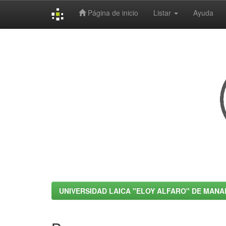
Página de inicio
Listar
Ayuda
Skip
navigation
UNIVERSIDAD LAICA "ELOY ALFARO" DE MANA