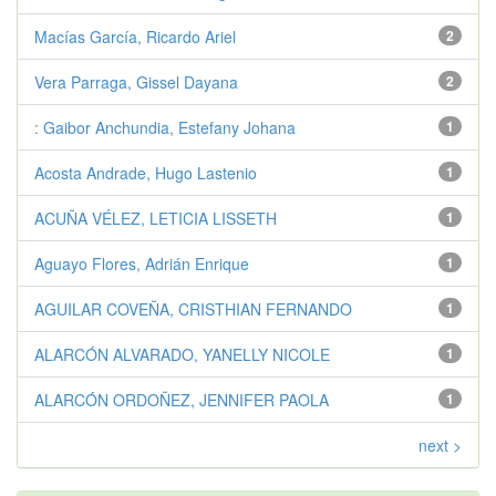
Macías García, Ricardo Ariel
2
Vera Parraga, Gissel Dayana
2
: Gaibor Anchundia, Estefany Johana
1
Acosta Andrade, Hugo Lastenio
1
ACUÑA VÉLEZ, LETICIA LISSETH
1
Aguayo Flores, Adrián Enrique
1
AGUILAR COVEÑA, CRISTHIAN FERNANDO
1
ALARCÓN ALVARADO, YANELLY NICOLE
1
ALARCÓN ORDOÑEZ, JENNIFER PAOLA
1
next >