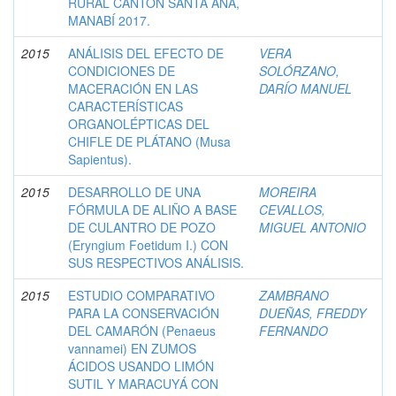
RURAL CANTÓN SANTA ANA,
MANABÍ 2017.
2015
ANÁLISIS DEL EFECTO DE
VERA
CONDICIONES DE
SOLÓRZANO,
MACERACIÓN EN LAS
DARÍO MANUEL
CARACTERÍSTICAS
ORGANOLÉPTICAS DEL
CHIFLE DE PLÁTANO (Musa
Sapientus).
2015
DESARROLLO DE UNA
MOREIRA
FÓRMULA DE ALIÑO A BASE
CEVALLOS,
DE CULANTRO DE POZO
MIGUEL ANTONIO
(Eryngium Foetidum I.) CON
SUS RESPECTIVOS ANÁLISIS.
2015
ESTUDIO COMPARATIVO
ZAMBRANO
PARA LA CONSERVACIÓN
DUEÑAS, FREDDY
DEL CAMARÓN (Penaeus
FERNANDO
vannamei) EN ZUMOS
ÁCIDOS USANDO LIMÓN
SUTIL Y MARACUYÁ CON