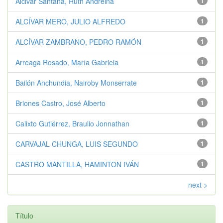
Alcivar Santana, Ruth Andreina
1
ALCÍVAR MERO, JULIO ALFREDO
1
ALCÍVAR ZAMBRANO, PEDRO RAMÓN
1
Arreaga Rosado, María Gabriela
1
Bailón Anchundia, Nairoby Monserrate
1
Briones Castro, José Alberto
1
Calixto Gutiérrez, Braulio Jonnathan
1
CARVAJAL CHUNGA, LUIS SEGUNDO
1
CASTRO MANTILLA, HAMINTON IVÁN
1
next >
Título