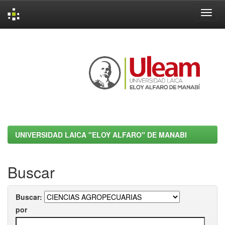
Skip
navigation
UNIVERSIDAD LAICA "ELOY ALFARO" DE MANABI
Buscar
Buscar:
por