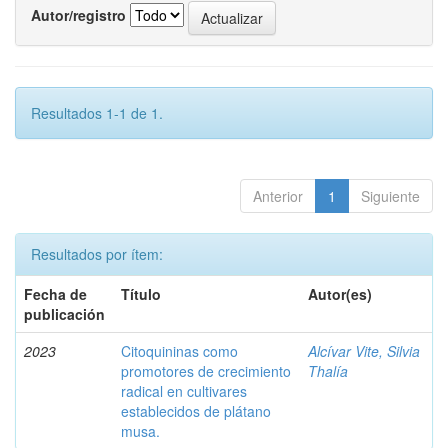
Autor/registro
Resultados 1-1 de 1.
Anterior
1
Siguiente
Resultados por ítem:
Fecha de
Título
Autor(es)
publicación
2023
Citoquininas como
Alcívar Vite, Silvia
promotores de crecimiento
Thalía
radical en cultivares
establecidos de plátano
musa.