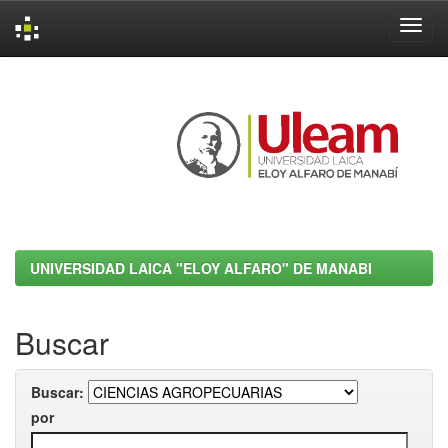
Skip
navigation
UNIVERSIDAD LAICA "ELOY ALFARO" DE MANABI
Buscar
Buscar:
por