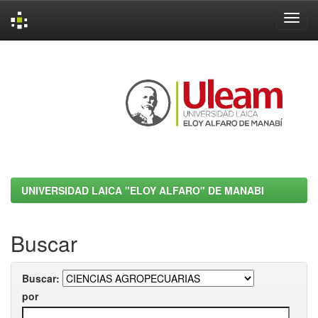
Skip
navigation
UNIVERSIDAD LAICA "ELOY ALFARO" DE MANABI
Buscar
Buscar:
por