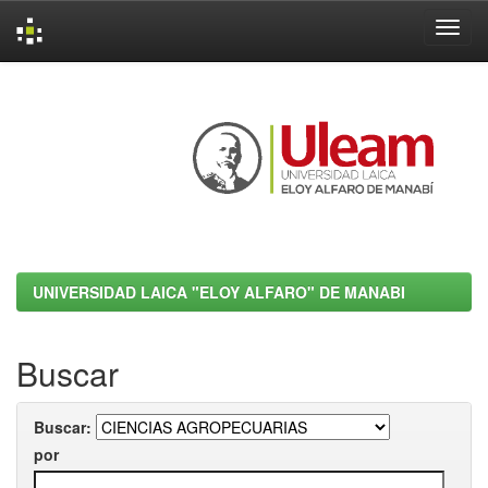
Skip
navigation
UNIVERSIDAD LAICA "ELOY ALFARO" DE MANABI
Buscar
Buscar:
por