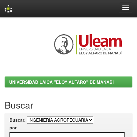
Skip
navigation
UNIVERSIDAD LAICA "ELOY ALFARO" DE MANABI
Buscar
Buscar:
por