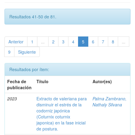
Resultados 41-50 de 81.
Anterior
1
...
2
3
4
5
6
7
8
...
9
Siguiente
Resultados por ítem:
Fecha de
Título
Autor(es)
publicación
2023
Extracto de valeriana para
Palma Zambrano,
disminuir el estrés de la
Nathaly Silvana
codorniz japónica
(Coturnix coturnix
japonica) en la fase inicial
de postura.