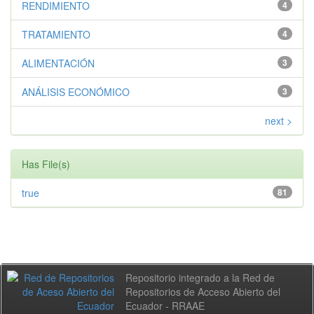
RENDIMIENTO
4
TRATAMIENTO
4
ALIMENTACIÓN
3
ANÁLISIS ECONÓMICO
3
next >
Has File(s)
true
81
Repositorio integrado a la Red de
Repositorios de Acceso Abierto del
Ecuador - RRAAE