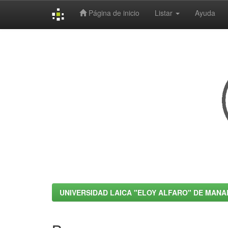
Página de inicio
Listar
Ayuda
Skip
navigation
UNIVERSIDAD LAICA "ELOY ALFARO" DE MANA