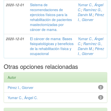
2020-12-01
Sistema de
Yumar C., Ángel
recomendaciones de
C.
;
Ramírez G.,
ejercicios físicos para la
Darvin M.
;
Pérez
rehabilitación de pacientes
I., Giorver
mastectomizadas por
cáncer de mama.
2020-12-01
El cáncer de mama: Bases
Yumar C., Ángel
fisiopatológicas y beneficios
C.
;
Ramírez G.,
de la rehabilitación física y
Darvin M.
;
Pérez
ocupacional
I., Giorver
Otras opciones relacionadas
Autor
Pérez I., Giorver
2
Yumar C., Ángel C.
2