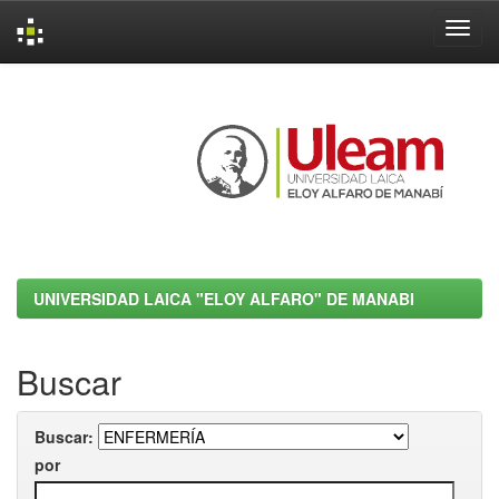
Skip
navigation
UNIVERSIDAD LAICA "ELOY ALFARO" DE MANABI
Buscar
Buscar:
por