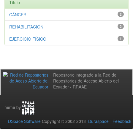
Título
CÁNCER
2
REHABILITACIÓN
2
EJERCICIO FÍSICO
1
Repositorio integrado a la Red de
Repositorios de Acceso Abierto del
Ecuador - RRAAE
Theme by
DSpace Software
Copyright © 2002-2013
Duraspace
-
Feedback