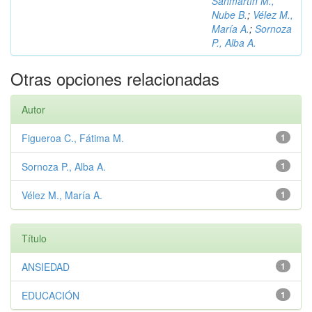
Sanmartín M.,
Nube B.
;
Vélez M.,
María A.
;
Sornoza
P., Alba A.
Otras opciones relacionadas
Autor
Figueroa C., Fátima M.
1
Sornoza P., Alba A.
1
Vélez M., María A.
1
Título
ANSIEDAD
1
EDUCACIÓN
1