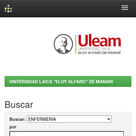
Skip
navigation
UNIVERSIDAD LAICA "ELOY ALFARO" DE MANABI
Buscar
Buscar:
por