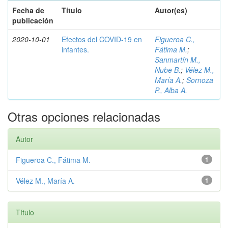
Fecha de
Título
Autor(es)
publicación
2020-10-01
Efectos del COVID-19 en
Figueroa C.,
infantes.
Fátima M.
;
Sanmartín M.,
Nube B.
;
Vélez M.,
María A.
;
Sornoza
P., Alba A.
Otras opciones relacionadas
Autor
Figueroa C., Fátima M.
1
Vélez M., María A.
1
Título