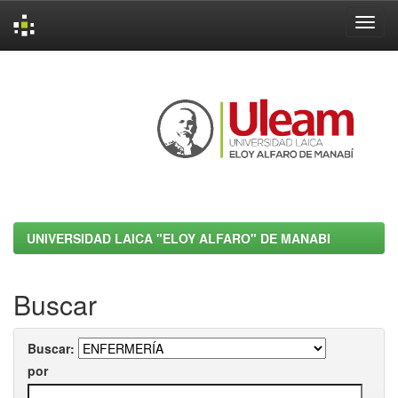
Skip
navigation
UNIVERSIDAD LAICA "ELOY ALFARO" DE MANABI
Buscar
Buscar:
por