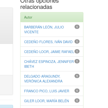
Otras opciones
relacionadas
Autor
BARBERÁN LEÓN, JULIO
1
VICENTE
CEDEÑO FLORES, IVÁN DAVID
1
CEDEÑO LOOR, JAIME RAFAEL
1
CHÁVEZ ESPINOZA, JENNIFER
1
IBETH
DELGADO ARAGUNDY,
1
VERÓNICA ALEXANDRA
FRANCO PICO, LUIS JAVIER
1
GILER LOOR, MARÍA BELÉN
1