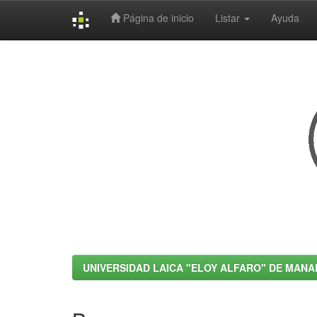
Página de inicio
Listar
Ayuda
Skip
navigation
UNIVERSIDAD LAICA "ELOY ALFARO" DE MANA