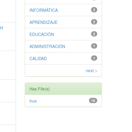
INFORMÁTICA
3
APRENDIZAJE
2
TH
EDUCACIÓN
2
ADMINISTRACIÓN
1
CALIDAD
1
next >
Has File(s)
true
16