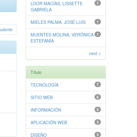
LOOR MACÍAS, LISSETTE
1
GABRIELA
MIELES PALMA, JOSÉ LUIS
1
guiente
MUENTES MOLINA, VERÓNICA
1
ESTEFANÍA
next >
Título
TECNOLOGÍA
7
SITIO WEB
6
INFORMACIÓN
5
APLICACIÓN WEB
3
DISEÑO
3