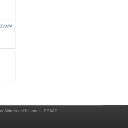
EFANÍA
A
eso Abierto del Ecuador - RRAAE