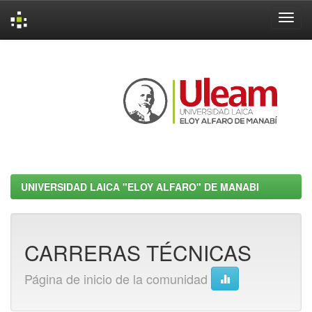
Skip
navigation
UNIVERSIDAD LAICA "ELOY ALFARO" DE MANABI
CARRERAS TÉCNICAS
Página de inicio de la comunidad