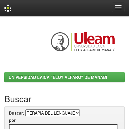
Skip
navigation
UNIVERSIDAD LAICA "ELOY ALFARO" DE MANABI
Buscar
Buscar:
por