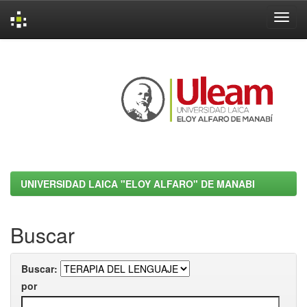
Skip
navigation
UNIVERSIDAD LAICA "ELOY ALFARO" DE MANABI
Buscar
Buscar:
por