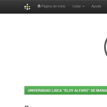
Página de inicio
Listar
Ayuda
Skip
navigation
UNIVERSIDAD LAICA "ELOY ALFARO" DE MANA