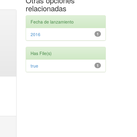
Otras opciones
relacionadas
Fecha de lanzamiento
2016
1
Has File(s)
true
1