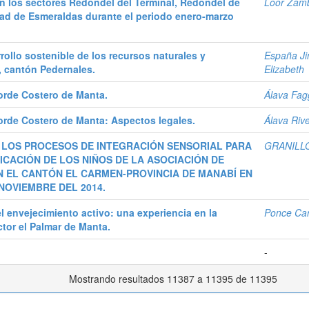
en los sectores Redondel del Terminal, Redondel de
Loor Zamb
udad de Esmeraldas durante el periodo enero-marzo
rrollo sostenible de los recursos naturales y
España Ji
s, cantón Pedernales.
Elizabeth
orde Costero de Manta.
Álava Fag
orde Costero de Manta: Aspectos legales.
Álava Riv
 LOS PROCESOS DE INTEGRACIÓN SENSORIAL PARA
GRANILL
CACIÓN DE LOS NIÑOS DE LA ASOCIACIÓN DE
N EL CANTÓN EL CARMEN-PROVINCIA DE MANABÍ EN
NOVIEMBRE DEL 2014.
 envejecimiento activo: una experiencia en la
Ponce Car
tor el Palmar de Manta.
-
Mostrando resultados 11387 a 11395 de 11395