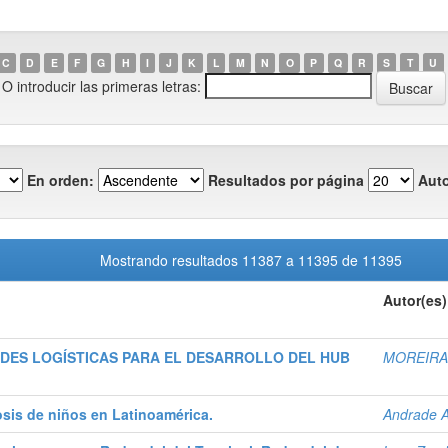
C
D
E
F
G
H
I
J
K
L
M
N
O
P
Q
R
S
T
U
O introducir las primeras letras:
En orden:
Resultados por página
Auto
Mostrando resultados 11387 a 11395 de 11395
Autor(es)
ADES LOGÍSTICAS PARA EL DESARROLLO DEL HUB
MOREIRA
osis de niños en Latinoamérica.
Andrade Al