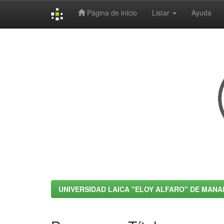
Página de inicio
Listar
Ayuda
Skip
navigation
UNIVERSIDAD LAICA "ELOY ALFARO" DE MANA