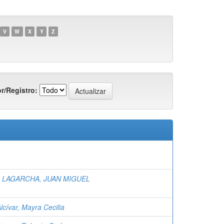
V
W
X
Y
Z
r/Registro:
 LAGARCHA, JUAN MIGUEL
cívar, Mayra Cecilia