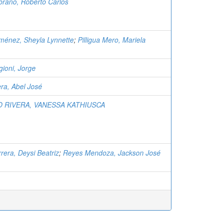
rano, Roberto Carlos
ménez, Sheyla Lynnette
;
Pilligua Mero, Mariela
gioni, Jorge
era, Abel José
O RIVERA, VANESSA KATHIUSCA
rera, Deysi Beatriz
;
Reyes Mendoza, Jackson José