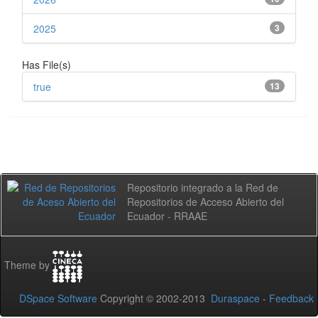
2025
3
Has File(s)
true
13
Repositorio integrado a la Red de
Repositorios de Acceso Abierto del
Ecuador - RRAAE
Theme by
DSpace Software
Copyright © 2002-2013
Duraspace
-
Feedback