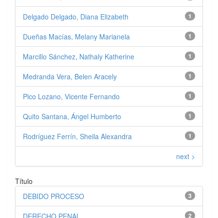
Delgado Delgado, Diana Elizabeth
1
Dueñas Macías, Melany Marianela
1
Marcillo Sánchez, Nathaly Katherine
1
Medranda Vera, Belen Aracely
1
Pico Lozano, Vicente Fernando
1
Quito Santana, Ángel Humberto
1
Rodríguez Ferrín, Sheila Alexandra
1
next >
Título
DEBIDO PROCESO
3
DERECHO PENAL
2