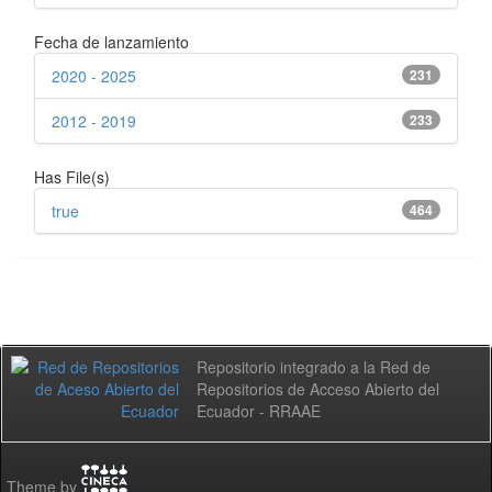
Fecha de lanzamiento
2020 - 2025
231
2012 - 2019
233
Has File(s)
true
464
Repositorio integrado a la Red de
Repositorios de Acceso Abierto del
Ecuador - RRAAE
Theme by