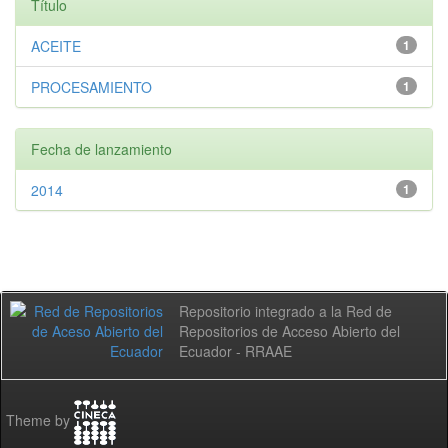
Título
ACEITE
1
PROCESAMIENTO
1
Fecha de lanzamiento
2014
1
Repositorio integrado a la Red de
Repositorios de Acceso Abierto del
Ecuador - RRAAE
Theme by