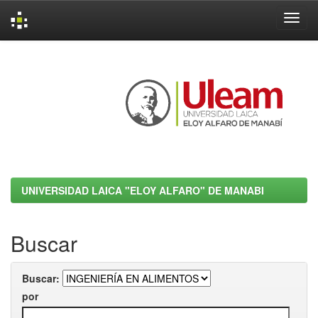
Skip
navigation
UNIVERSIDAD LAICA "ELOY ALFARO" DE MANABI
Buscar
Buscar:
por