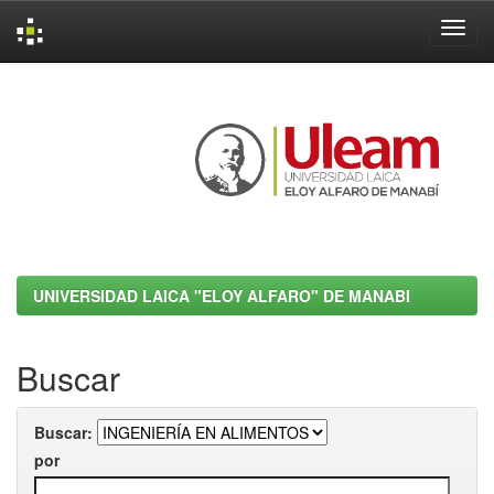
Skip
navigation
UNIVERSIDAD LAICA "ELOY ALFARO" DE MANABI
Buscar
Buscar:
por