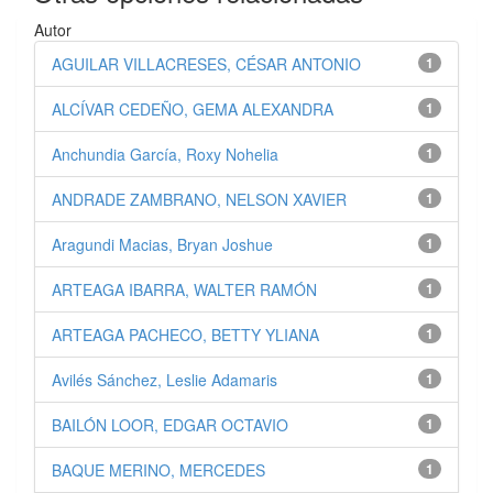
Autor
AGUILAR VILLACRESES, CÉSAR ANTONIO
1
ALCÍVAR CEDEÑO, GEMA ALEXANDRA
1
Anchundia García, Roxy Nohelia
1
ANDRADE ZAMBRANO, NELSON XAVIER
1
Aragundi Macias, Bryan Joshue
1
ARTEAGA IBARRA, WALTER RAMÓN
1
ARTEAGA PACHECO, BETTY YLIANA
1
Avilés Sánchez, Leslie Adamaris
1
BAILÓN LOOR, EDGAR OCTAVIO
1
BAQUE MERINO, MERCEDES
1