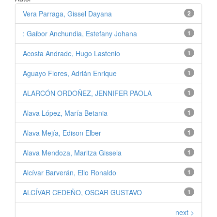
Vera Parraga, Gissel Dayana
2
: Gaibor Anchundia, Estefany Johana
1
Acosta Andrade, Hugo Lastenio
1
Aguayo Flores, Adrián Enrique
1
ALARCÓN ORDOÑEZ, JENNIFER PAOLA
1
Alava López, María Betania
1
Alava Mejía, Edison Elber
1
Alava Mendoza, Maritza Gissela
1
Alcívar Barverán, Elio Ronaldo
1
ALCÍVAR CEDEÑO, OSCAR GUSTAVO
1
next >