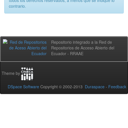
todos los derechos reservados, a menos que se indique lo
contrario.
Repositorio integrado a la Red de
Repositorios de Acceso Abierto del
Ecuador - RRAAE
Theme by
DSpace Software
Copyright © 2002-2013
Duraspace
-
Feedback