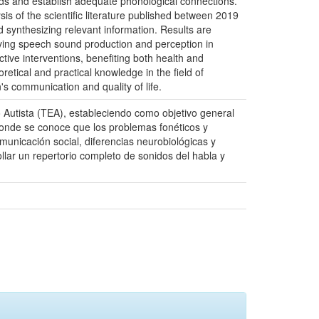
unds and establish adequate phonological connections.
is of the scientific literature published between 2019
d synthesizing relevant information. Results are
oving speech sound production and perception in
tive interventions, benefiting both health and
retical and practical knowledge in the field of
's communication and quality of life.
o Autista (TEA), estableciendo como objetivo general
 Donde se conoce que los problemas fonéticos y
omunicación social, diferencias neurobiológicas y
lar un repertorio completo de sonidos del habla y