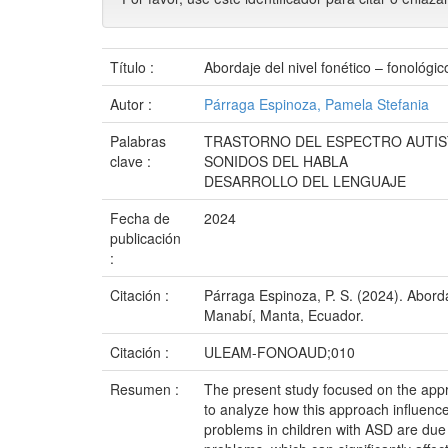
Título :
Abordaje del nivel fonético – fonológic
Autor :
Párraga Espinoza, Pamela Stefania
Palabras
TRASTORNO DEL ESPECTRO AUTIST
clave :
SONIDOS DEL HABLA
DESARROLLO DEL LENGUAJE
Fecha de
2024
publicación
:
Citación :
Párraga Espinoza, P. S. (2024). Abordaj
Manabí, Manta, Ecuador.
Citación :
ULEAM-FONOAUD;010
Resumen :
The present study focused on the appro
to analyze how this approach influenc
problems in children with ASD are due t