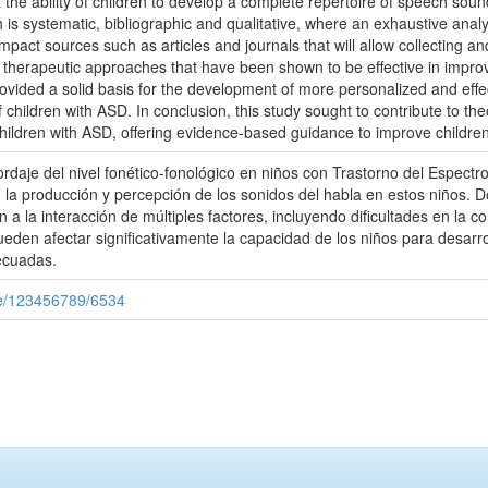
ct the ability of children to develop a complete repertoire of speech so
is systematic, bibliographic and qualitative, where an exhaustive analys
pact sources such as articles and journals that will allow collecting an
nd therapeutic approaches that have been shown to be effective in impr
rovided a solid basis for the development of more personalized and effec
 children with ASD. In conclusion, this study sought to contribute to theo
children with ASD, offering evidence-based guidance to improve children
ordaje del nivel fonético-fonológico en niños con Trastorno del Espectr
n la producción y percepción de los sonidos del habla en estos niños.
a la interacción de múltiples factores, incluyendo dificultades en la c
den afectar significativamente la capacidad de los niños para desarrol
ecuadas.
dle/123456789/6534