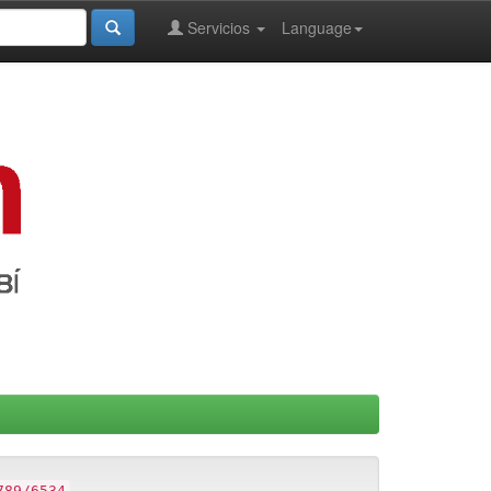
Servicios
Language
789/6534