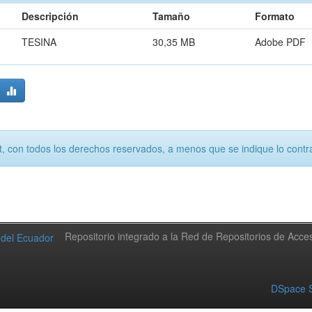
Descripción
Tamaño
Formato
TESINA
30,35 MB
Adobe PDF
, con todos los derechos reservados, a menos que se indique lo contra
Repositorio integrado a la Red de Repositorios de Acc
DSpace S