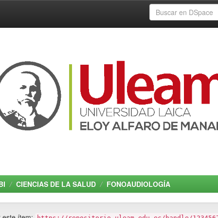
BI
CIENCIAS DE LA SALUD
FONOAUDIOLOGÍA
r este ítem:
https://repositorio.uleam.edu.ec/handle/123456