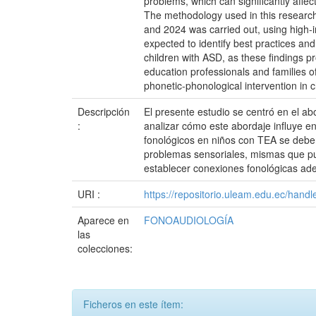
problems, which can significantly affe
The methodology used in this research 
and 2024 was carried out, using high-im
expected to identify best practices a
children with ASD, as these findings p
education professionals and families of
phonetic-phonological intervention in 
Descripción
El presente estudio se centró en el ab
:
analizar cómo este abordaje influye e
fonológicos en niños con TEA se deben 
problemas sensoriales, mismas que pue
establecer conexiones fonológicas ad
URI :
https://repositorio.uleam.edu.ec/han
Aparece en
FONOAUDIOLOGÍA
las
colecciones:
Ficheros en este ítem: