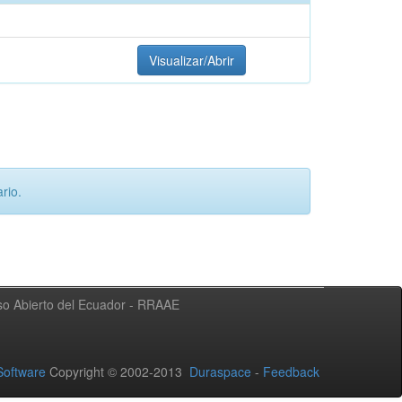
Visualizar/Abrir
rio.
eso Abierto del Ecuador - RRAAE
oftware
Copyright © 2002-2013
Duraspace
-
Feedback