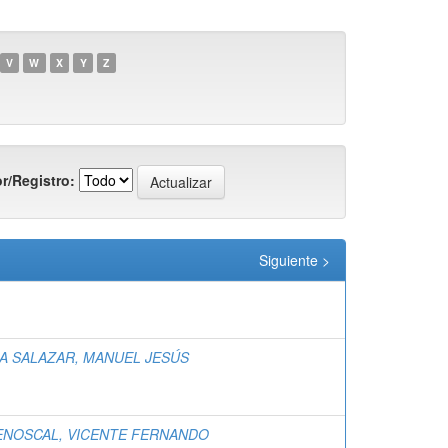
V
W
X
Y
Z
r/Registro:
Siguiente >
A SALAZAR, MANUEL JESÚS
NOSCAL, VICENTE FERNANDO