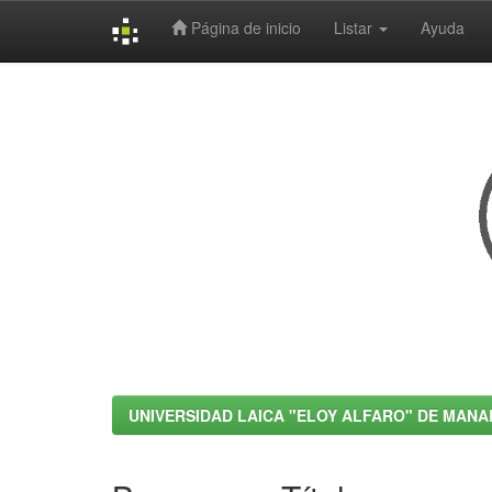
Página de inicio
Listar
Ayuda
Skip
navigation
UNIVERSIDAD LAICA "ELOY ALFARO" DE MANA