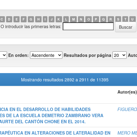
C
D
E
F
G
H
I
J
K
L
M
N
O
P
Q
R
S
T
U
O introducir las primeras letras:
En orden:
Resultados por página
Auto
Mostrando resultados 2892 a 2911 de 11395
Autor(es)
NCIA EN EL DESARROLLO DE HABILIDADES
FIGUERO
ES DE LA ESCUELA DEMETRIO ZAMBRANO VERA
AURTE DEL CANTÓN CHONE EN EL 2014.
RAPÉUTICA EN ALTERACIONES DE LATERALIDAD EN
MERO ME