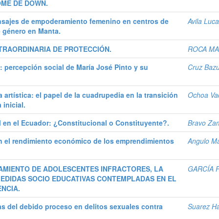
OME DE DOWN.
sajes de empoderamiento femenino en centros de
Avila Luc
e género en Manta.
TRAORDINARIA DE PROTECCIÓN.
ROCA MA
: percepción social de María José Pinto y su
Cruz Bazu
 artística: el papel de la cuadrupedia en la transición
Ochoa Vac
inicial.
 en el Ecuador: ¿Constitucional o Constituyente?.
Bravo Za
en el rendimiento económico de los emprendimientos
Angulo Ma
AMIENTO DE ADOLESCENTES INFRACTORES, LA
GARCÍA 
 MEDIDAS SOCIO EDUCATIVAS CONTEMPLADAS EN EL
NCIA.
as del debido proceso en delitos sexuales contra
Suarez Ha