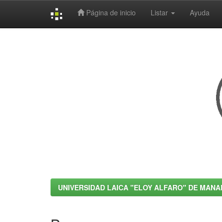
Página de inicio
Listar
Ayuda
Skip
navigation
UNIVERSIDAD LAICA "ELOY ALFARO" DE MANA