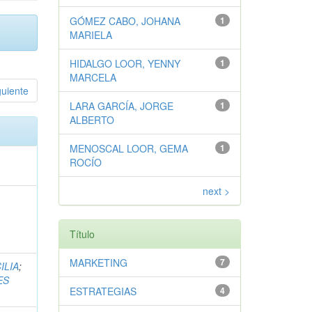
GÓMEZ CABO, JOHANA
1
MARIELA
HIDALGO LOOR, YENNY
1
MARCELA
guiente
LARA GARCÍA, JORGE
1
ALBERTO
MENOSCAL LOOR, GEMA
1
ROCÍO
next >
Título
MARKETING
7
ILIA
;
ES
ESTRATEGIAS
4