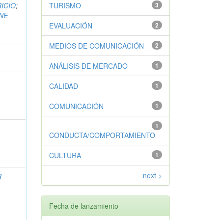
ICIO
;
TURISMO
3
NNE
EVALUACIÓN
2
MEDIOS DE COMUNICACIÓN
2
ANÁLISIS DE MERCADO
1
CALIDAD
1
COMUNICACIÓN
1
1
CONDUCTA/COMPORTAMIENTO
CULTURA
1
next >
R
Fecha de lanzamiento