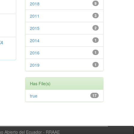
2018
9
2011
3
2015
2
2014
1
TA
2016
1
2019
1
Has File(s)
true
17
eso Abierto del Ecuador - RRAAE