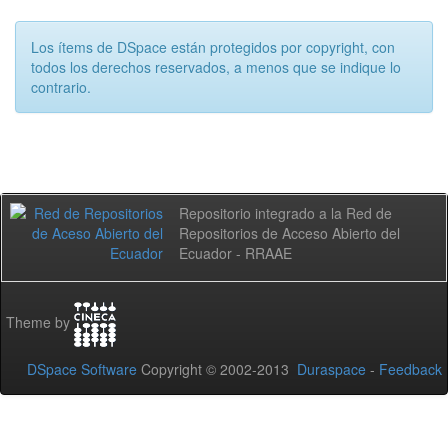
Los ítems de DSpace están protegidos por copyright, con
todos los derechos reservados, a menos que se indique lo
contrario.
Repositorio integrado a la Red de
Repositorios de Acceso Abierto del
Ecuador - RRAAE
Theme by
DSpace Software
Copyright © 2002-2013
Duraspace
-
Feedback