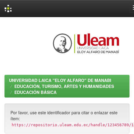
Skip
navigation
UNIVERSIDAD LAICA "ELOY ALFARO" DE MANABI
EDUCACIÓN, TURISMO, ARTES Y HUMANIDADES
EDUCACIÓN BÁSICA
Por favor, use este identificador para citar o enlazar este
ítem:
https://repositorio.uleam.edu.ec/handle/123456789/1