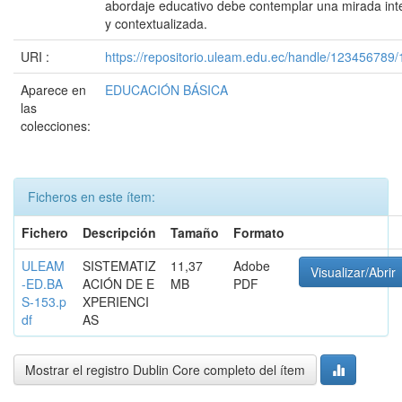
abordaje educativo debe contemplar una mirada int
y contextualizada.
URI :
https://repositorio.uleam.edu.ec/handle/123456789
Aparece en
EDUCACIÓN BÁSICA
las
colecciones:
Ficheros en este ítem:
Fichero
Descripción
Tamaño
Formato
ULEAM
SISTEMATIZ
11,37
Adobe
Visualizar/Abrir
-ED.BA
ACIÓN DE E
MB
PDF
S-153.p
XPERIENCI
df
AS
Mostrar el registro Dublin Core completo del ítem