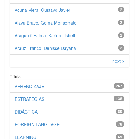
Acuña Mera, Gustavo Javier
2
Alava Bravo, Gema Monserrate
2
Aragundi Palma, Karina Lisbeth
2
Arauz Franco, Denisse Dayana
2
next >
Título
APRENDIZAJE
267
ESTRATEGIAS
138
DIDÁCTICA
80
FOREIGN LANGUAGE
78
LEARNING
69