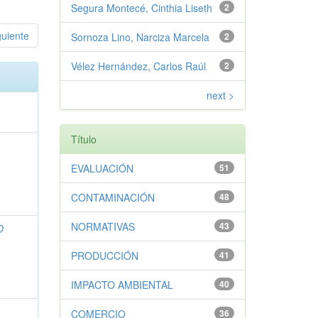
Segura Montecé, Cinthia Liseth
2
guiente
Sornoza Lino, Narciza Marcela
2
Vélez Hernández, Carlos Raúl
2
next >
Título
EVALUACIÓN
51
CONTAMINACIÓN
48
NORMATIVAS
43
O
PRODUCCIÓN
41
IMPACTO AMBIENTAL
40
COMERCIO
36