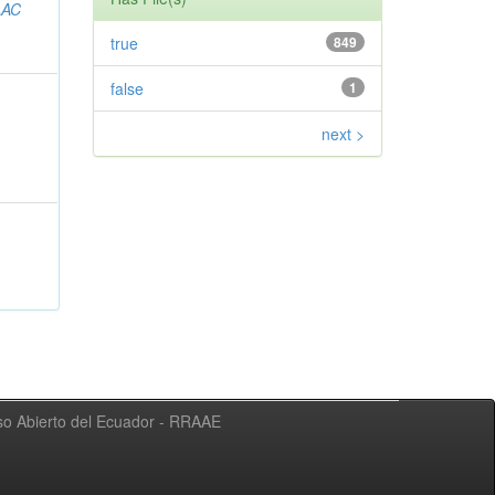
AAC
true
849
false
1
next >
eso Abierto del Ecuador - RRAAE