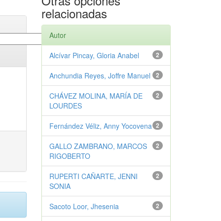
Otras opciones
relacionadas
Autor
Alcívar Pincay, Gloria Anabel
2
Anchundia Reyes, Joffre Manuel
2
CHÁVEZ MOLINA, MARÍA DE
2
LOURDES
Fernández Véliz, Anny Yocovena
2
GALLO ZAMBRANO, MARCOS
2
RIGOBERTO
RUPERTI CAÑARTE, JENNI
2
SONIA
Sacoto Loor, Jhesenia
2