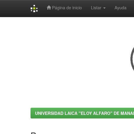
Página de inicio
Listar
Ayuda
Skip
navigation
UNIVERSIDAD LAICA "ELOY ALFARO" DE MANA