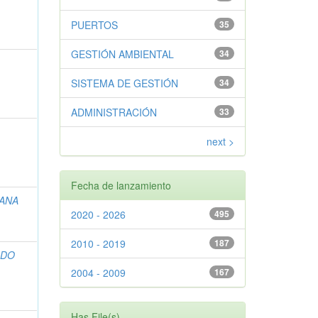
PUERTOS
35
GESTIÓN AMBIENTAL
34
SISTEMA DE GESTIÓN
34
ADMINISTRACIÓN
33
next >
Fecha de lanzamiento
IANA
2020 - 2026
495
2010 - 2019
187
LDO
2004 - 2009
167
Has File(s)