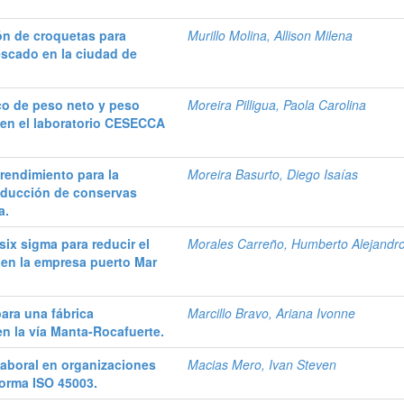
ión de croquetas para
Murillo Molina, Allison Milena
scado en la ciudad de
co de peso neto y peso
Moreira Pilligua, Paola Carolina
en el laboratorio CESECCA
rendimiento para la
Moreira Basurto, Diego Isaías
oducción de conservas
a.
ix sigma para reducir el
Morales Carreño, Humberto Alejandr
en la empresa puerto Mar
ara una fábrica
Marcillo Bravo, Ariana Ivonne
n la vía Manta-Rocafuerte.
laboral en organizaciones
Macias Mero, Ivan Steven
norma ISO 45003.