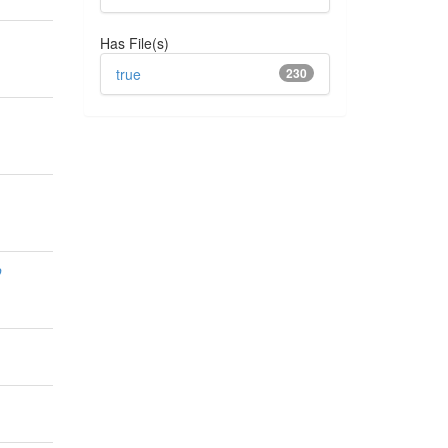
Has File(s)
true
230
o