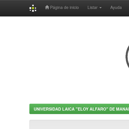
Página de inicio
Listar
Ayuda
Skip
navigation
UNIVERSIDAD LAICA "ELOY ALFARO" DE MANA