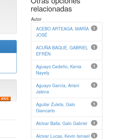
Otras opciones
relacionadas
Autor
ACEBO ARTEAGA, MARÍA
1
JOSÉ
ACUÑA BAQUE, GABRIEL
1
EFRÉN
Aguayo Cedeño, Kenia
1
Nayely
Aguayo García, Ariani
1
Jalena
Aguilar Zuleta, Galo
1
Giancarlo
Alcivar Balla, Galo Gabriel
1
Alcivar Lucas, Kevin Ismael
1