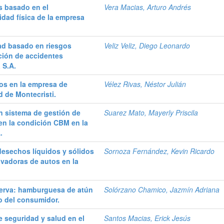
s basado en el
Vera Macias, Arturo Andrés
dad física de la empresa
ad basado en riesgos
Veliz Veliz, Diego Leonardo
ción de accidentes
 S.A.
os en la empresa de
Vélez Rivas, Néstor Julián
 de Montecristi.
n sistema de gestión de
Suarez Mato, Mayerly Priscila
en la condición CBM en la
.
desechos líquidos y sólidos
Sornoza Fernández, Kevin Ricardo
avadoras de autos en la
serva: hamburguesa de atún
Solórzano Chamico, Jazmín Adriana
o del consumidor.
 seguridad y salud en el
Santos Macias, Erick Jesús