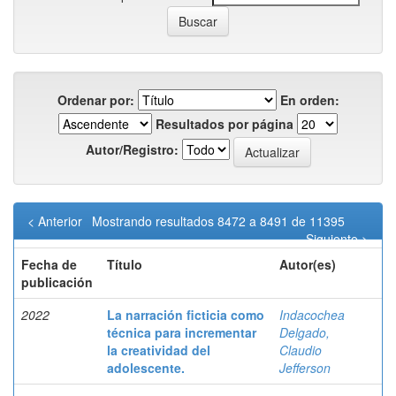
Ordenar por:
En orden:
Resultados por página
Autor/Registro:
< Anterior
Mostrando resultados 8472 a 8491 de 11395
Siguiente >
Fecha de
Título
Autor(es)
publicación
2022
La narración ficticia como
Indacochea
técnica para incrementar
Delgado,
la creatividad del
Claudio
adolescente.
Jefferson