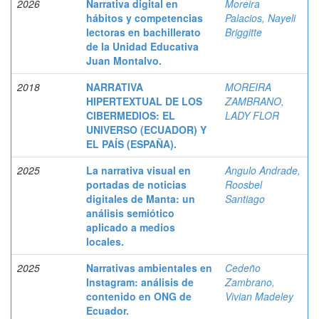
2026
Narrativa digital en
Moreira
hábitos y competencias
Palacios, Nayeli
lectoras en bachillerato
Briggitte
de la Unidad Educativa
Juan Montalvo.
2018
NARRATIVA
MOREIRA
HIPERTEXTUAL DE LOS
ZAMBRANO,
CIBERMEDIOS: EL
LADY FLOR
UNIVERSO (ECUADOR) Y
EL PAÍS (ESPAÑA).
2025
La narrativa visual en
Angulo Andrade,
portadas de noticias
Roosbel
digitales de Manta: un
Santiago
análisis semiótico
aplicado a medios
locales.
2025
Narrativas ambientales en
Cedeño
Instagram: análisis de
Zambrano,
contenido en ONG de
Vivian Madeley
Ecuador.