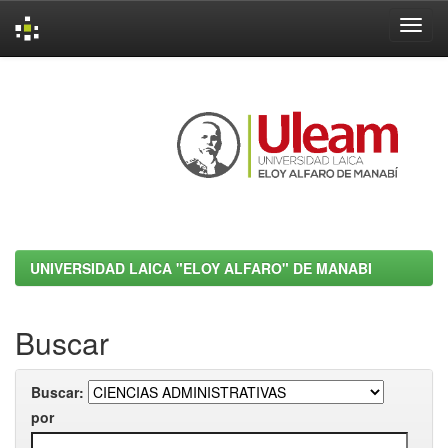
Skip
navigation
UNIVERSIDAD LAICA "ELOY ALFARO" DE MANABI
Buscar
Buscar:
por