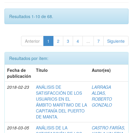
Resultados 1-10 de 68.
Anterior
1
2
3
4
...
7
Siguiente
Resultados por ítem:
Fecha de
Título
Autor(es)
publicación
2018-02-23
ANÁLISIS DE
LARRAGA
SATISFACCIÓN DE LOS
ALDAS,
USUARIOS EN EL
ROBERTO
ÁMBITO MARÍTIMO DE LA
GONZALO
CAPITANÍA DEL PUERTO
DE MANTA.
2018-03-05
ANÁLISIS DE LA
CASTRO FARÍAS,