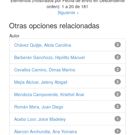
Elementos (mostrados por Fecha de envío en Descendente
orden): 1 a 20 de 181
Siguiente >
Otras opciones relacionadas
Autor
Chávez Quijije, Alicia Carolina
3
Barberán Ganchozo, Hipólito Manuel
2
Cevallos Camino, Dimas Marino
2
Mejía Alcívar, Jeleny Abigail
2
Mendoza Campoverde, Kristhel Anai
2
Román Mera, Juan Diego
2
Acebo Loor, Joice Madeley
1
Alarcon Anchundia, Ana Yomaira
1