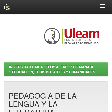
Skip
navigation
UNIVERSIDAD LAICA "ELOY ALFARO" DE MANABI
EDUCACIÓN, TURISMO, ARTES Y HUMANIDADES
PEDAGOGÍA DE LA
LENGUA Y LA