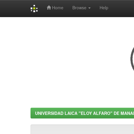
Home
Browse
Help
Skip
navigation
UNIVERSIDAD LAICA "ELOY ALFARO" DE MANA