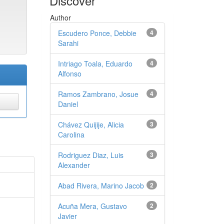
Discover
Author
Escudero Ponce, Debbie
4
Sarahi
Intriago Toala, Eduardo
4
Alfonso
Ramos Zambrano, Josue
4
Daniel
Chávez Quijije, Alicia
3
Carolina
Rodriguez Diaz, Luis
3
Alexander
Abad Rivera, Marino Jacob
2
Acuña Mera, Gustavo
2
Javier