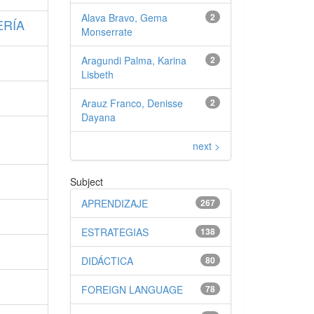
Alava Bravo, Gema
2
ERÍA
Monserrate
Aragundi Palma, Karina
2
Lisbeth
Arauz Franco, Denisse
2
Dayana
next >
Subject
APRENDIZAJE
267
ESTRATEGIAS
138
DIDÁCTICA
80
FOREIGN LANGUAGE
78