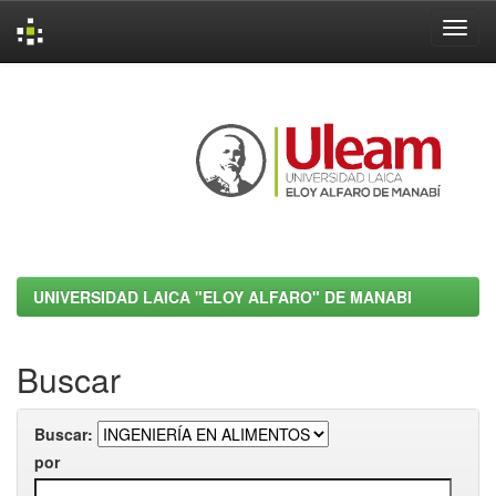
Skip
navigation
UNIVERSIDAD LAICA "ELOY ALFARO" DE MANABI
Buscar
Buscar:
por