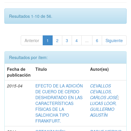
Resultados 1-10 de 56.
Anterior
1
2
3
4
...
6
Siguiente
Resultados por ítem:
Fecha de
Título
Autor(es)
publicación
2015-04
EFECTO DE LA ADICIÓN
CEVALLOS
DE CUERO DE CERDO
CEVALLOS,
DESHIDRATADO EN LAS
CARLOS JOSÉ
;
CARACTERÍSTICAS
LUCAS LOOR,
FÍSICAS DE LA
GUILLERMO
SALCHICHA TIPO
AGUSTÍN
FRANKFURT.