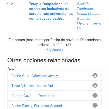
2025
Terapia Ocupacional en
Caicedo
contextos inclusivos de
Zambrano,
estudiantes universitarios
Noemí Lisbeth
;
con discapacidades.
Guamán
Merchán, Jeimy
Lili
Elementos (mostrados por Fecha de envío en Descendente
orden): 1 a 20 de 187
Siguiente >
Otras opciones relacionadas
Autor
Acebo Cruz, Génessis Nayelly
2
Tovar Villarreal, Marien Yulieth
2
Abarca Guzmán, Damaris Irene
1
Acebo Pincay, Fernanda Antonella
1