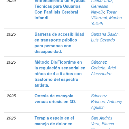
2025
Entrenamiento de Ayudas
Acebo Cruz,
Técnicas para Usuarios
Génessis
Con Parálisis Cerebral
Nayelly
;
Tovar
Infantil.
Villarreal, Marien
Yulieth
2025
Barreras de accesibilidad
Santana Bailón,
en transporte público
Luis Gerardo
para personas con
discapacidad.
2025
Método Dir/Floortime en
Sánchez
la regulación sensorial en
Cedeño, Ariel
niños de 4 a 8 años con
Alessandro
trastorno del espectro
autista.
2025
Ortesis de escayola
Sánchez
versus ortesis en 3D.
Briones, Anthony
Agustin
2025
Terapia espejo en el
San Andrés
manejo de dolor en
Vera, Bianca