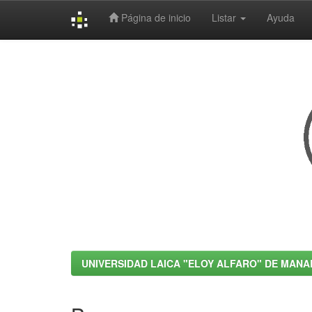
Página de inicio
Listar
Ayuda
Skip
navigation
UNIVERSIDAD LAICA "ELOY ALFARO" DE MANA