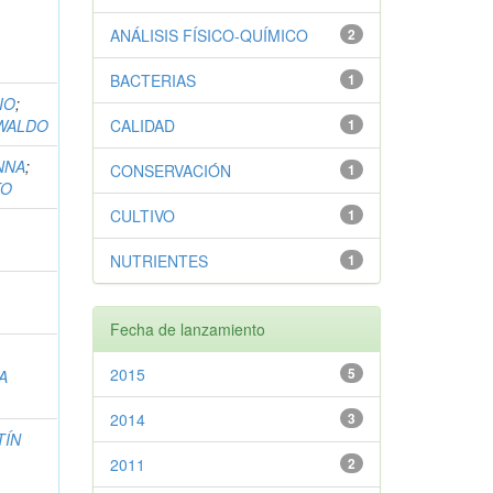
ANÁLISIS FÍSICO-QUÍMICO
2
BACTERIAS
1
IO
;
WALDO
CALIDAD
1
NNA
;
CONSERVACIÓN
1
TO
CULTIVO
1
O
NUTRIENTES
1
Fecha de lanzamiento
2015
5
A
2014
3
TÍN
2011
2