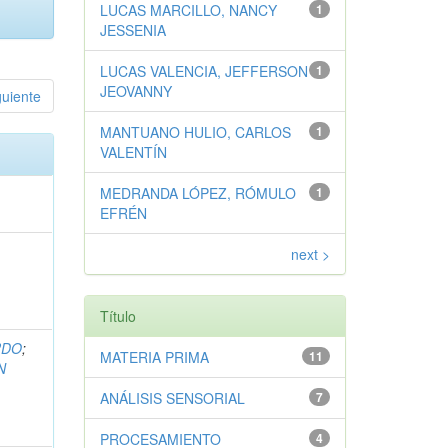
LUCAS MARCILLO, NANCY
1
JESSENIA
LUCAS VALENCIA, JEFFERSON
1
JEOVANNY
guiente
MANTUANO HULIO, CARLOS
1
VALENTÍN
MEDRANDA LÓPEZ, RÓMULO
1
EFRÉN
next >
Título
RDO
;
MATERIA PRIMA
11
N
ANÁLISIS SENSORIAL
7
PROCESAMIENTO
4