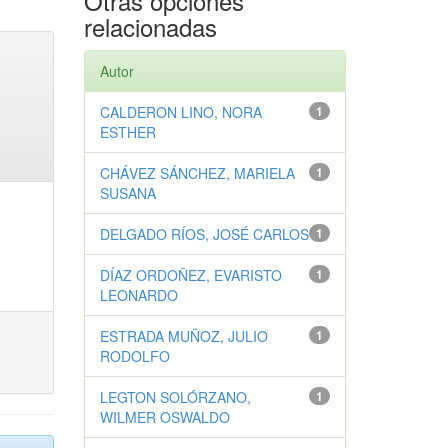
Otras opciones
relacionadas
Autor
CALDERON LINO, NORA
1
ESTHER
CHÁVEZ SÁNCHEZ, MARIELA
1
SUSANA
DELGADO RÍOS, JOSÉ CARLOS
1
DÍAZ ORDOÑEZ, EVARISTO
1
LEONARDO
ESTRADA MUÑOZ, JULIO
1
RODOLFO
LEGTON SOLÓRZANO,
1
WILMER OSWALDO