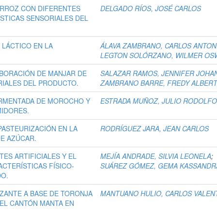
ARROZ CON DIFERENTES
DELGADO RÍOS, JOSÉ CARLOS
STICAS SENSORIALES DEL
 LÁCTICO EN LA
ÁLAVA ZAMBRANO, CARLOS ANTON
LEGTON SOLÓRZANO, WILMER OS
ABORACIÓN DE MANJAR DE
SALAZAR RAMOS, JENNIFER JOHA
RIALES DEL PRODUCTO.
ZAMBRANO BARRE, FREDY ALBER
ERMENTADA DE MOROCHO Y
ESTRADA MUÑOZ, JULIO RODOLF
MIDORES.
PASTEURIZACIÓN EN LA
RODRÍGUEZ JARA, JEAN CARLOS
DE AZÚCAR.
TES ARTIFICIALES Y EL
MEJÍA ANDRADE, SILVIA LEONELA
;
CTERÍSTICAS FÍSICO-
SUÁREZ GÓMEZ, GEMA KASSANDR
DO.
ZANTE A BASE DE TORONJA
MANTUANO HULIO, CARLOS VALEN
DEL CANTÓN MANTA EN