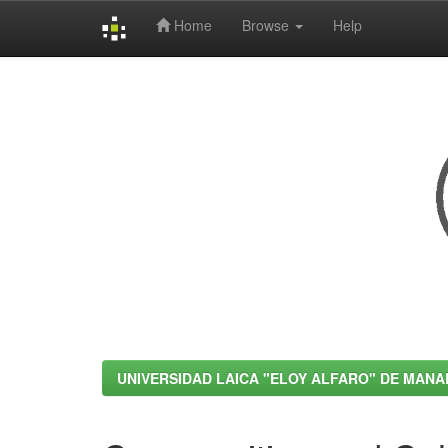
Home
Browse
Help
Skip
navigation
UNIVERSIDAD LAICA "ELOY ALFARO" DE MANA